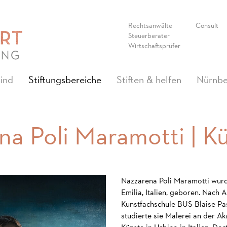
Rechtsanwälte
Consult
Steuerberater
Wirtschaftsprüfer
(current)
sind
Stiftungsbereiche
Stiften & helfen
Nürnbe
a Poli Maramotti | Kü
Nazzarena Poli Maramotti wurd
Emilia, Italien, geboren. Nach 
Kunstfachschule BUS Blaise Pas
studierte sie Malerei an der A