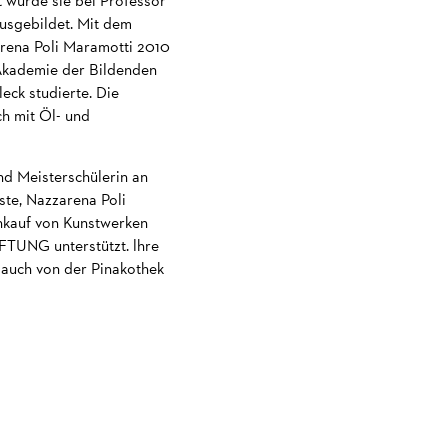
rt wurde sie bei Professor
 ausgebildet. Mit dem
ena Poli Maramotti 2010
Akademie der Bildenden
eck studierte. Die
ch mit Öl- und
nd Meisterschülerin an
ste, Nazzarena Poli
nkauf von Kunstwerken
UNG unterstützt. lhre
 auch von der Pinakothek