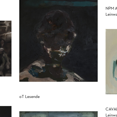
NPM Ac
Leinw
oT Lesende
CAVAL
Leinw