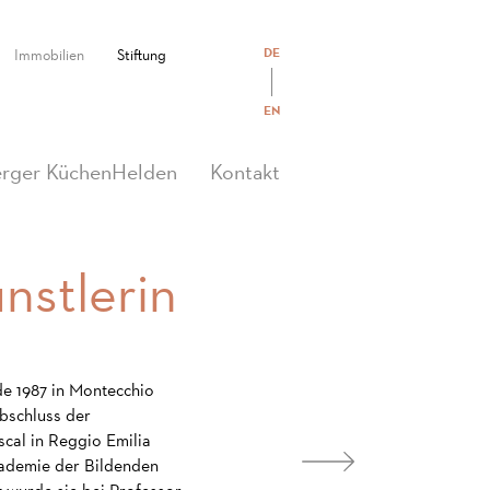
DE
Immobilien
Stiftung
EN
rger KüchenHelden
Kontakt
nstlerin
e 1987 in Montecchio
Abschluss der
cal in Reggio Emilia
kademie der Bildenden